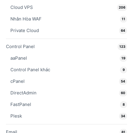
Cloud VPS
206
Nhân Hòa WAF
11
Private Cloud
64
Control Panel
123
aaPanel
19
Control Panel khác
9
cPanel
54
DirectAdmin
60
FastPanel
8
Plesk
34
Email
81