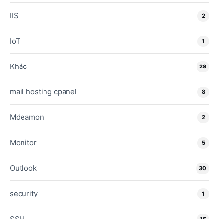
IIS
2
IoT
1
Khác
29
mail hosting cpanel
8
Mdeamon
2
Monitor
5
Outlook
30
security
1
SSH