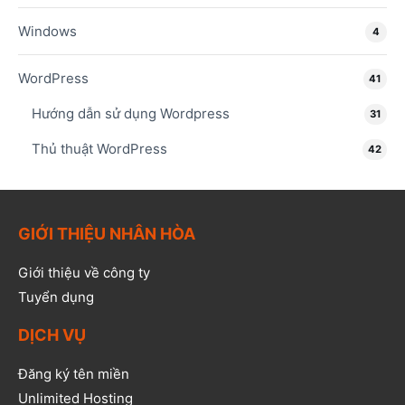
Windows
4
WordPress
41
Hướng dẫn sử dụng Wordpress
31
Thủ thuật WordPress
42
GIỚI THIỆU NHÂN HÒA
Giới thiệu về công ty
Tuyển dụng
DỊCH VỤ
Đăng ký tên miền
Unlimited Hosting