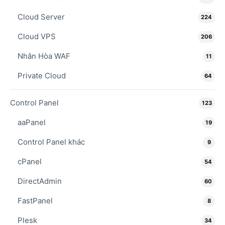
Cloud Server
224
Cloud VPS
206
Nhân Hòa WAF
11
Private Cloud
64
Control Panel
123
aaPanel
19
Control Panel khác
9
cPanel
54
DirectAdmin
60
FastPanel
8
Plesk
34