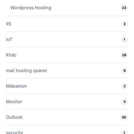
Wordpress Hosting
23
IIS
2
IoT
1
Khác
29
mail hosting cpanel
8
Mdeamon
2
Monitor
5
Outlook
30
security
1