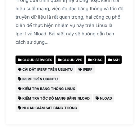
Trong quá trình quản trị hệ thống hoặc kiểm tra
hiệu suất mạng, việc đo đạc băng thông và tốc độ
truyền dữ liệu là rất quan trọng, hai công cụ phổ
biến để thực hiện nhiệm vụ này trên Linux là
Iperf và Nload. Bài viết này sẽ hướng dẫn bạn
cách sử dụng…
CLOUD SERVICES
CLOUD VPS
KHÁC
SSH
CÀI ĐẶT IPERF TRÊN UBUNTU
IPERF
IPERF TRÊN UBUNTU
KIỂM TRA BĂNG THÔNG LINUX
KIỂM TRA TỐC ĐỘ MẠNG BẰNG NLOAD
NLOAD
NLOAD GIÁM SÁT BĂNG THÔNG