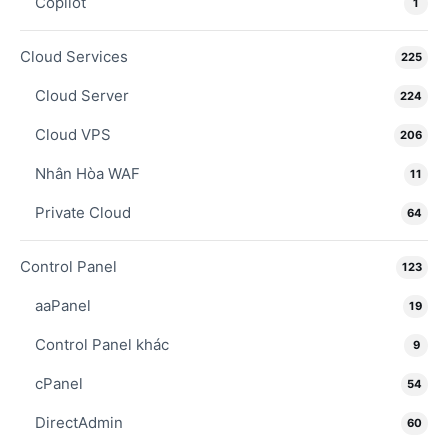
Copilot
1
Cloud Services
225
Cloud Server
224
Cloud VPS
206
Nhân Hòa WAF
11
Private Cloud
64
Control Panel
123
aaPanel
19
Control Panel khác
9
cPanel
54
DirectAdmin
60