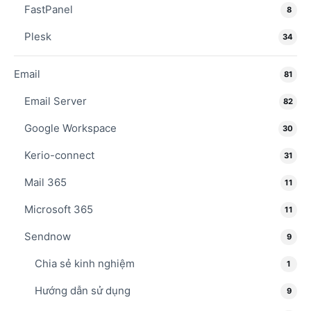
FastPanel
8
Plesk
34
Email
81
Email Server
82
Google Workspace
30
Kerio-connect
31
Mail 365
11
Microsoft 365
11
Sendnow
9
Chia sẻ kinh nghiệm
1
Hướng dẫn sử dụng
9