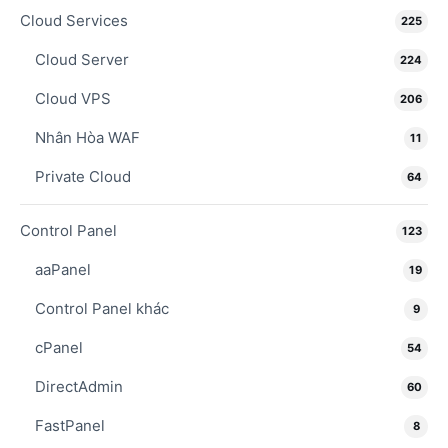
Cloud Services
225
Cloud Server
224
Cloud VPS
206
Nhân Hòa WAF
11
Private Cloud
64
Control Panel
123
aaPanel
19
Control Panel khác
9
cPanel
54
DirectAdmin
60
FastPanel
8