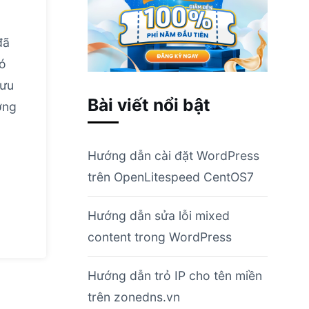
đã
nó
lưu
Bài viết nổi bật
ớng
Hướng dẫn cài đặt WordPress
trên OpenLitespeed CentOS7
Hướng dẫn sửa lỗi mixed
content trong WordPress
Hướng dẫn trỏ IP cho tên miền
trên zonedns.vn