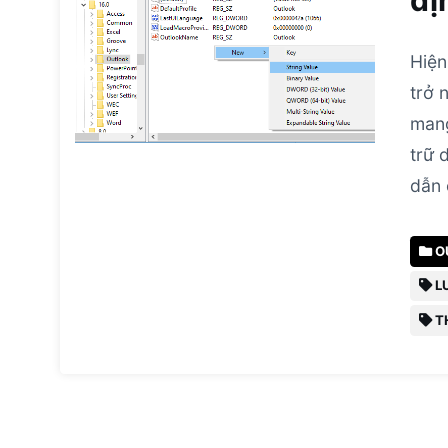
đị
Hiện
trở 
mang
trữ 
dẫn 
O
L
T