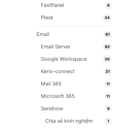
FastPanel
8
Plesk
34
Email
81
Email Server
82
Google Workspace
30
Kerio-connect
31
Mail 365
11
Microsoft 365
11
Sendnow
9
Chia sẻ kinh nghiệm
1