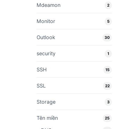
Mdeamon
2
Monitor
5
Outlook
30
security
1
SSH
15
SSL
22
Storage
3
Tên miền
25