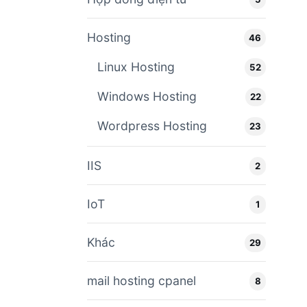
Hosting
46
Linux Hosting
52
Windows Hosting
22
Wordpress Hosting
23
IIS
2
IoT
1
Khác
29
mail hosting cpanel
8