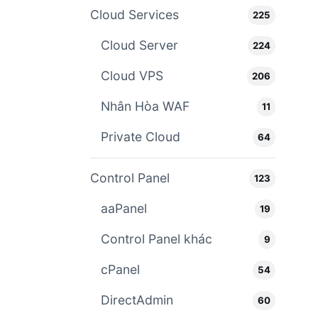
Cloud Services
225
Cloud Server
224
Cloud VPS
206
Nhân Hòa WAF
11
Private Cloud
64
Control Panel
123
aaPanel
19
Control Panel khác
9
cPanel
54
DirectAdmin
60