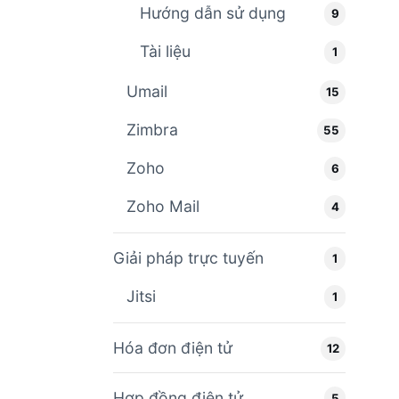
Hướng dẫn sử dụng
9
Tài liệu
1
Umail
15
Zimbra
55
Zoho
6
Zoho Mail
4
Giải pháp trực tuyến
1
Jitsi
1
Hóa đơn điện tử
12
Hợp đồng điện tử
5