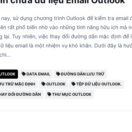
nh chứa dữ liệu Email Outlook
 nay, sử dụng chương trình Outlook để kiểm tra email 
nên rất phổ biến nhờ vào những tính năng hữu ích mà 
 lại. Tuy nhiên, việc thay đổi đường dẫn mặc định để 
dữ liệu email là một nhiệm vụ khó khăn. Dưới đây là hư
chi…
UTLOOK
DATA EMAIL
ĐƯỜNG DẪN LƯU TRỮ
ƯU TRỮ MẶC ĐỊNH
OUTLOOK
TỆP DỮ LIỆU OUTLOOK.
HAY ĐỔI ĐƯỜNG DẪN
THƯ MỤC OUTLOOK