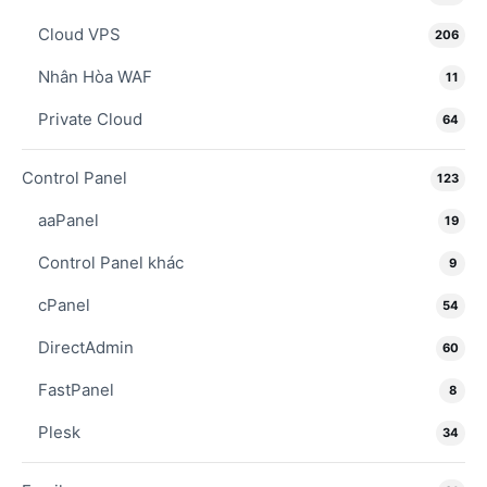
Cloud VPS
206
Nhân Hòa WAF
11
Private Cloud
64
Control Panel
123
aaPanel
19
Control Panel khác
9
cPanel
54
DirectAdmin
60
FastPanel
8
Plesk
34