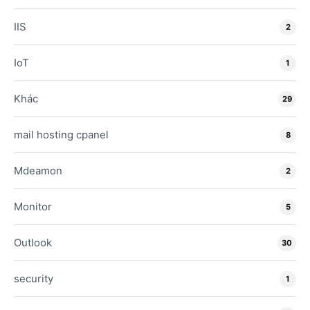
IIS
2
IoT
1
Khác
29
mail hosting cpanel
8
Mdeamon
2
Monitor
5
Outlook
30
security
1