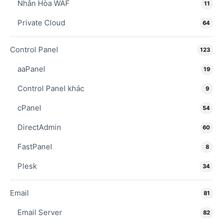
Nhân Hòa WAF
11
Private Cloud
64
Control Panel
123
aaPanel
19
Control Panel khác
9
cPanel
54
DirectAdmin
60
FastPanel
8
Plesk
34
Email
81
Email Server
82