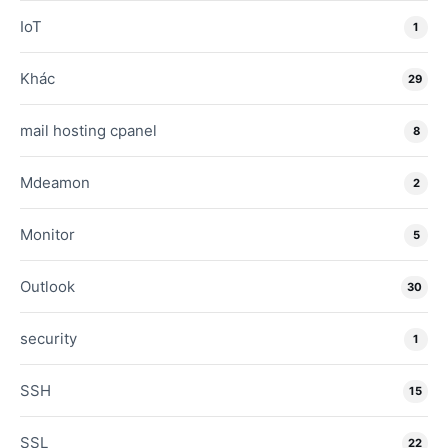
IoT
1
Khác
29
mail hosting cpanel
8
Mdeamon
2
Monitor
5
Outlook
30
security
1
SSH
15
SSL
22