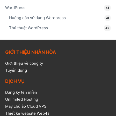
WordPress
41
Hướng dẫn sử dụng Wordpress
31
Thủ thuật WordPress
42
GIỚI THIỆU NHÂN HÒA
Giới thiệu về công ty
Tuyển dụng
DỊCH VỤ
Đăng ký tên miền
Unlimited Hosting
Máy chủ ảo Cloud VPS
Thiết kế website Web4s