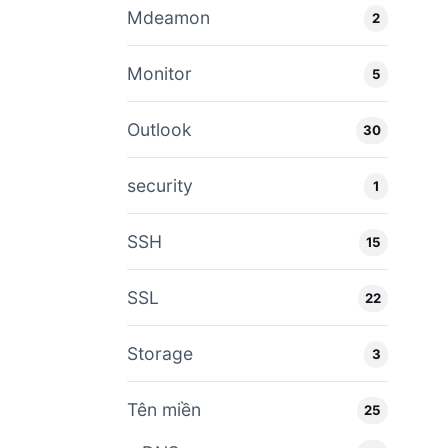
Mdeamon
2
Monitor
5
Outlook
30
security
1
SSH
15
SSL
22
Storage
3
Tên miền
25