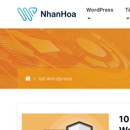
WordPress
T
ssl wordpress
10