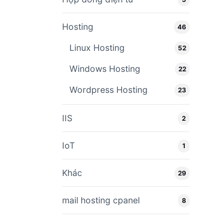
Hosting
46
Linux Hosting
52
Windows Hosting
22
Wordpress Hosting
23
IIS
2
IoT
1
Khác
29
mail hosting cpanel
8