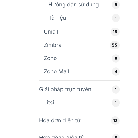
Hướng dẫn sử dụng
9
Tài liệu
1
Umail
15
Zimbra
55
Zoho
6
Zoho Mail
4
Giải pháp trực tuyến
1
Jitsi
1
Hóa đơn điện tử
12
Hợp đồng điện tử
5