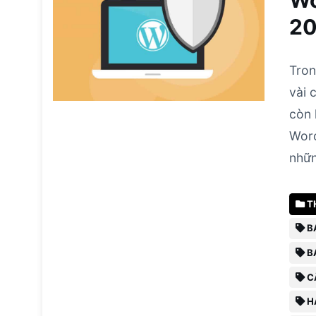
Wo
20
Tron
vài 
còn 
Word
nhữn
T
B
B
C
H