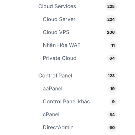
Cloud Services
225
Cloud Server
224
Cloud VPS
206
Nhân Hòa WAF
11
Private Cloud
64
Control Panel
123
aaPanel
19
Control Panel khác
9
cPanel
54
DirectAdmin
60