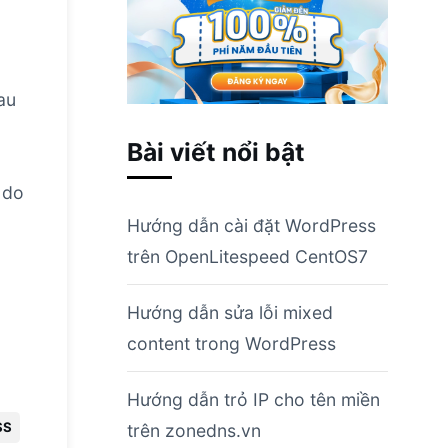
au
g
Bài viết nổi bật
 do
Hướng dẫn cài đặt WordPress
trên OpenLitespeed CentOS7
Hướng dẫn sửa lỗi mixed
content trong WordPress
Hướng dẫn trỏ IP cho tên miền
SS
trên zonedns.vn