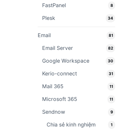
FastPanel
8
Plesk
34
Email
81
Email Server
82
Google Workspace
30
Kerio-connect
31
Mail 365
11
Microsoft 365
11
Sendnow
9
Chia sẻ kinh nghiệm
1