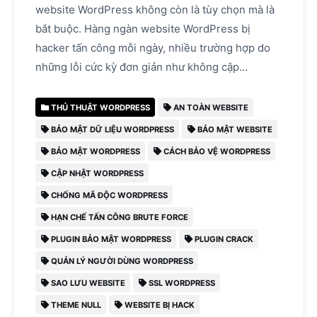
website WordPress không còn là tùy chọn mà là
bắt buộc. Hàng ngàn website WordPress bị
hacker tấn công mỗi ngày, nhiều trường hợp do
những lỗi cức kỳ đơn giản như không cập…
THỦ THUẬT WORDPRESS
AN TOÀN WEBSITE
BẢO MẬT DỮ LIỆU WORDPRESS
BẢO MẬT WEBSITE
BẢO MẬT WORDPRESS
CÁCH BẢO VỆ WORDPRESS
CẬP NHẬT WORDPRESS
CHỐNG MÃ ĐỘC WORDPRESS
HẠN CHẾ TẤN CÔNG BRUTE FORCE
PLUGIN BẢO MẬT WORDPRESS
PLUGIN CRACK
QUẢN LÝ NGƯỜI DÙNG WORDPRESS
SAO LƯU WEBSITE
SSL WORDPRESS
THEME NULL
WEBSITE BỊ HACK