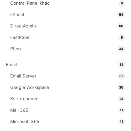
Control Panel khác
9
cPanel
54
DirectAdmin
60
FastPanel
8
Plesk
34
Email
81
Email Server
82
Google Workspace
30
Kerio-connect
31
Mail 365
11
Microsoft 365
11