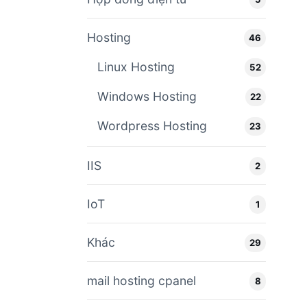
Hosting
46
Linux Hosting
52
Windows Hosting
22
Wordpress Hosting
23
IIS
2
IoT
1
Khác
29
mail hosting cpanel
8