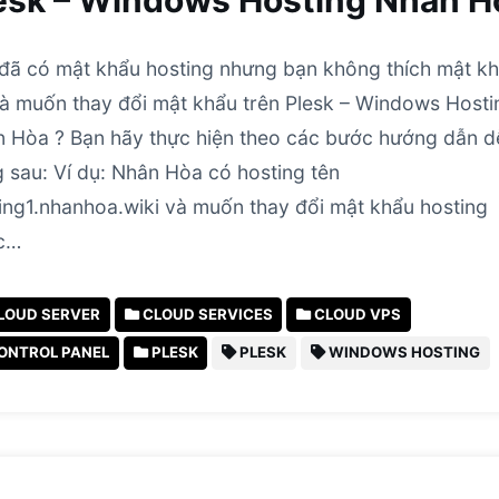
esk – Windows Hosting Nhân H
đã có mật khẩu hosting nhưng bạn không thích mật k
à muốn thay đổi mật khẩu trên Plesk – Windows Hosti
 Hòa ? Bạn hãy thực hiện theo các bước hướng dẫn d
 sau: Ví dụ: Nhân Hòa có hosting tên
ing1.nhanhoa.wiki và muốn thay đổi mật khẩu hosting
c…
LOUD SERVER
CLOUD SERVICES
CLOUD VPS
ONTROL PANEL
PLESK
PLESK
WINDOWS HOSTING