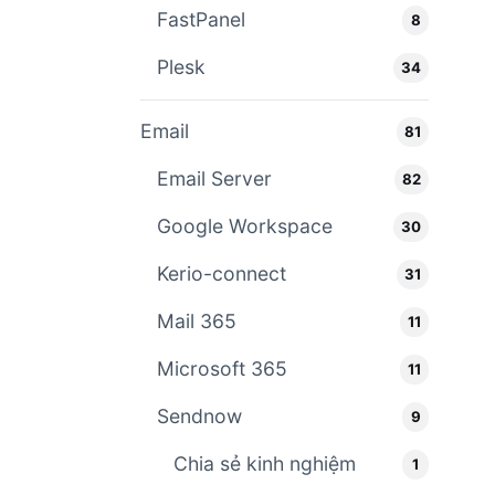
FastPanel
8
Plesk
34
Email
81
Email Server
82
Google Workspace
30
Kerio-connect
31
Mail 365
11
Microsoft 365
11
Sendnow
9
Chia sẻ kinh nghiệm
1