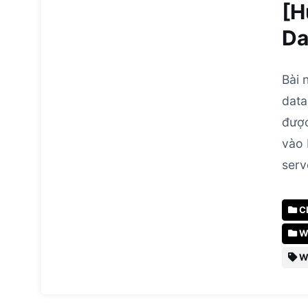
[H
Da
Bài 
data
được
vào 
serv
C
W
W