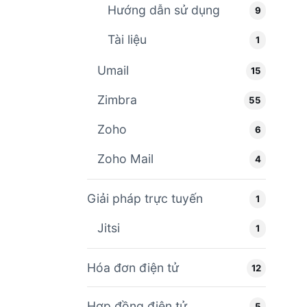
Hướng dẫn sử dụng
9
Tài liệu
1
Umail
15
Zimbra
55
Zoho
6
Zoho Mail
4
Giải pháp trực tuyến
1
Jitsi
1
Hóa đơn điện tử
12
Hợp đồng điện tử
5