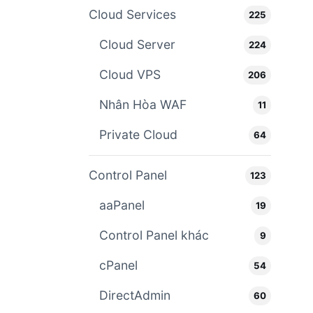
Cloud Services
225
Cloud Server
224
Cloud VPS
206
Nhân Hòa WAF
11
Private Cloud
64
Control Panel
123
aaPanel
19
Control Panel khác
9
cPanel
54
DirectAdmin
60