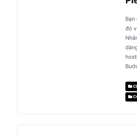
Pl
Bạn 
đó v
Nhân
dàng
host
Bướ
C
C