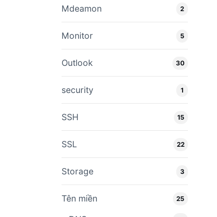
Mdeamon
2
Monitor
5
Outlook
30
security
1
SSH
15
SSL
22
Storage
3
Tên miền
25