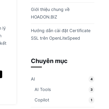
Giới thiệu chung về
HOADON.BIZ
 lý
Hướng dẫn cài đặt Certificate
n
SSL trên OpenLiteSpeed
 kết
Chuyên mục
AI
4
AI Tools
3
Copilot
1