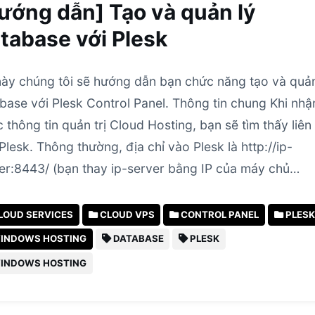
ướng dẫn] Tạo và quản lý
tabase với Plesk
này chúng tôi sẽ hướng dẫn bạn chức năng tạo và quản
base với Plesk Control Panel. Thông tin chung Khi nhậ
 thông tin quản trị Cloud Hosting, bạn sẽ tìm thấy liên
Plesk. Thông thường, địa chỉ vào Plesk là http://ip-
er:8443/ (bạn thay ip-server bằng IP của máy chủ…
LOUD SERVICES
CLOUD VPS
CONTROL PANEL
PLESK
INDOWS HOSTING
DATABASE
PLESK
INDOWS HOSTING