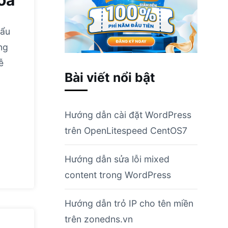
òa
hẩu
ng
ễ
Bài viết nổi bật
Hướng dẫn cài đặt WordPress
trên OpenLitespeed CentOS7
Hướng dẫn sửa lỗi mixed
content trong WordPress
Hướng dẫn trỏ IP cho tên miền
trên zonedns.vn