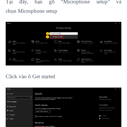
Tại đây, bạn gõ “Microphone setup” và
chọn Microphone setup
Click vào ô Get started