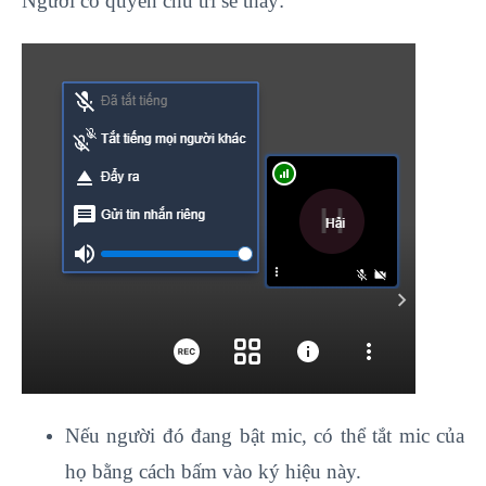
Người có quyền chủ trì sẽ thấy:
Nếu người đó đang bật mic, có thể tắt mic của
họ bằng cách bấm vào ký hiệu này.