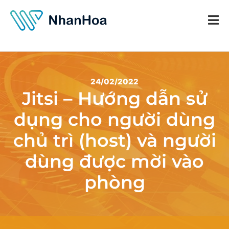
24/02/2022
Jitsi – Hướng dẫn sử
dụng cho người dùng
chủ trì (host) và người
dùng được mời vào
phòng