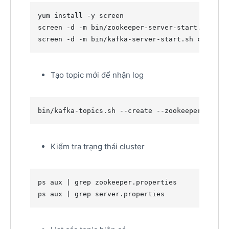
yum install -y screen

screen -d -m bin/zookeeper-server-start.sh conf
screen -d -m bin/kafka-server-start.sh config/
Tạo topic mới để nhận log
bin/kafka-topics.sh --create --zookeeper local
Kiểm tra trạng thái cluster
ps aux 
|
 grep zookeeper.properties

ps aux 
|
 grep server.properties