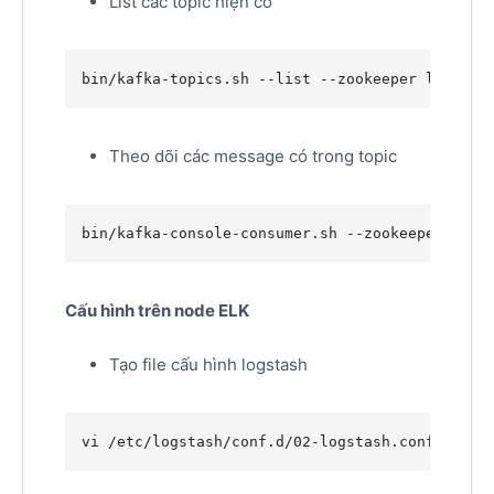
List các topic hiện có
bin/kafka-topics.sh --list --zookeeper localho
Theo dõi các message có trong topic
bin/kafka-console-consumer.sh --zookeeper loca
Cấu hình trên node ELK
Tạo file cấu hình logstash
vi /etc/logstash/conf.d/02-logstash.conf