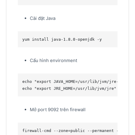
Cài đặt Java
yum install java-1.8.0-openjdk -y
Cấu hình environment
echo
"
export JAVA_HOME=/usr/lib/jvm/jre-1.8.0-
echo
"
export JRE_HOME=/usr/lib/jvm/jre
"
>>
 /et
Mở port 9092 trên firewall
firewall-cmd --zone=public --permanent --add-po