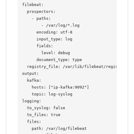
filebeat:

  prospectors:

    - paths:

        - /var/log/
*
.log

      encoding: utf-8

      input_type: log

      fields:

        level: debug

      document_type: 
type
  registry_file: /var/lib/filebeat/registry

output:

  kafka:

    hosts: [
"
ip-kafka:9092
"
]

    topic: log-syslog

logging:

  to_syslog: 
false
  to_files: 
true
  files:

    path: /var/log/filebeat
