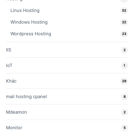
Linux Hosting
52
Windows Hosting
22
Wordpress Hosting
23
IIS
2
IoT
1
Khác
29
mail hosting cpanel
8
Mdeamon
2
Monitor
5