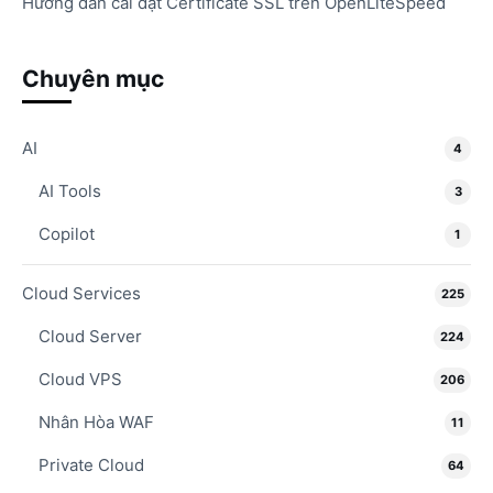
Hướng dẫn cài đặt Certificate SSL trên OpenLiteSpeed
Chuyên mục
AI
4
AI Tools
3
Copilot
1
Cloud Services
225
Cloud Server
224
Cloud VPS
206
Nhân Hòa WAF
11
Private Cloud
64