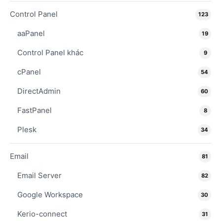
Control Panel
123
aaPanel
19
Control Panel khác
9
cPanel
54
DirectAdmin
60
FastPanel
8
Plesk
34
Email
81
Email Server
82
Google Workspace
30
Kerio-connect
31