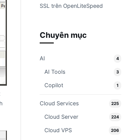
SSL trên OpenLiteSpeed
Chuyên mục
AI
4
AI Tools
3
Copilot
1
t
nh
Cloud Services
225
Cloud Server
224
Cloud VPS
206