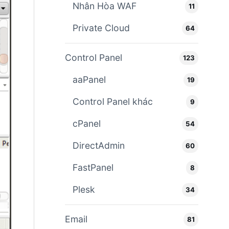
Nhân Hòa WAF
11
Private Cloud
64
Control Panel
123
aaPanel
19
Control Panel khác
9
cPanel
54
DirectAdmin
60
FastPanel
8
Plesk
34
Email
81