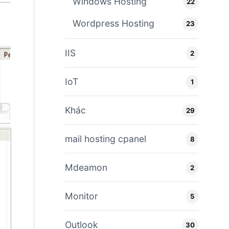
Windows Hosting
22
Wordpress Hosting
23
IIS
2
IoT
1
Khác
29
mail hosting cpanel
8
Mdeamon
2
Monitor
5
Outlook
30