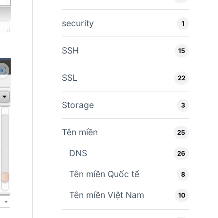
security
1
SSH
15
SSL
22
Storage
3
Tên miền
25
DNS
26
Tên miền Quốc tế
8
Tên miền Việt Nam
10