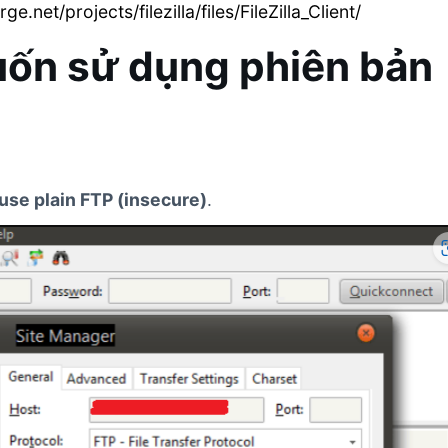
ge.net/projects/filezilla/files/FileZilla_Client/
uốn sử dụng phiên bản
use plain FTP (insecure)
.