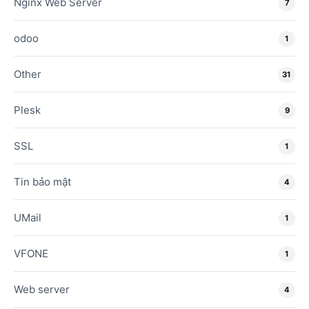
Nginx Web Server
7
odoo
1
Other
31
Plesk
9
SSL
1
Tin bảo mật
4
UMail
1
VFONE
1
Web server
4