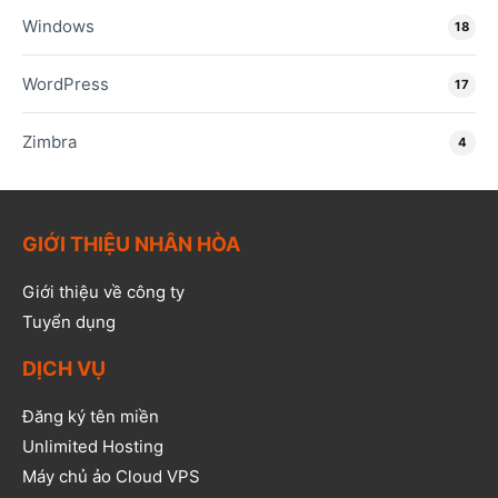
Windows
18
WordPress
17
Zimbra
4
GIỚI THIỆU NHÂN HÒA
Giới thiệu về công ty
Tuyển dụng
DỊCH VỤ
Đăng ký tên miền
Unlimited Hosting
Máy chủ ảo Cloud VPS