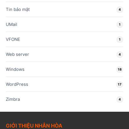
Tin bảo mật
4
UMail
1
VFONE
1
Web server
4
Windows
18
WordPress
17
Zimbra
4
GIỚI THIỆU NHÂN HÒA