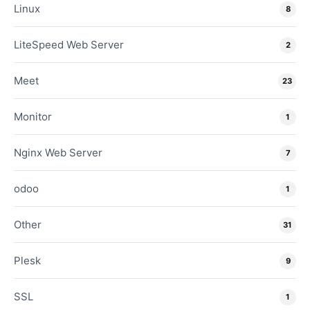
Linux
8
LiteSpeed Web Server
2
Meet
23
Monitor
1
Nginx Web Server
7
odoo
1
Other
31
Plesk
9
SSL
1