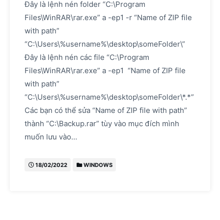
Đây là lệnh nén folder “C:\Program
Files\WinRAR\rar.exe” a -ep1 -r “Name of ZIP file
with path”
“C:\Users\%username%\desktop\someFolder\”
Đây là lệnh nén các file “C:\Program
Files\WinRAR\rar.exe” a -ep1 “Name of ZIP file
with path”
“C:\Users\%username%\desktop\someFolder\*.*”
Các bạn có thể sửa “Name of ZIP file with path”
thành “C:\Backup.rar” tùy vào mục đích mình
muốn lưu vào…
18/02/2022
WINDOWS