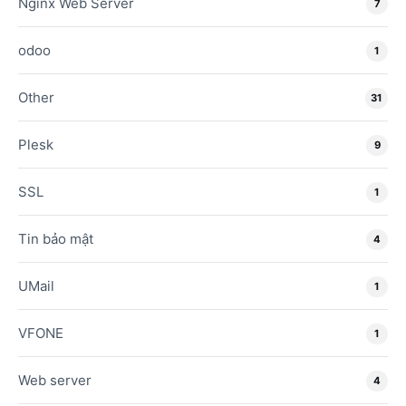
Nginx Web Server
7
odoo
1
Other
31
Plesk
9
SSL
1
Tin bảo mật
4
UMail
1
VFONE
1
Web server
4