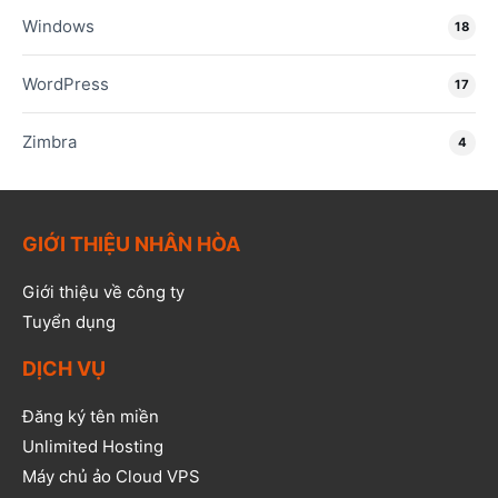
Windows
18
WordPress
17
Zimbra
4
GIỚI THIỆU NHÂN HÒA
Giới thiệu về công ty
Tuyển dụng
DỊCH VỤ
Đăng ký tên miền
Unlimited Hosting
Máy chủ ảo Cloud VPS