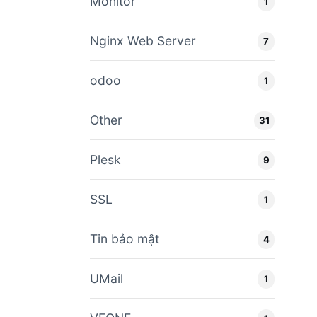
Monitor
1
Nginx Web Server
7
odoo
1
Other
31
Plesk
9
SSL
1
Tin bảo mật
4
UMail
1