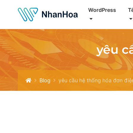
WordPress
T
yêu c
Blog
yêu cầu hệ thống hóa đơn điệ