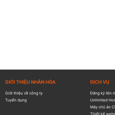
GIỚI THIỆU NHÂN HÒA
DỊCH VỤ
Giới thiệu về công ty
Đăng ký tên 
Tuyển dụng
Unlimited Ho
Máy chủ ảo C
Thiết kế web