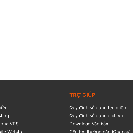
TRỢ GIÚP
miền
Quy định sử dụng tên miền
sting
Quy định sử dụng dịch vụ
loud VPS
Download Văn bản
site Web4s
Câu hỏi thường gặp (Onepay)