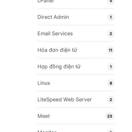
cPanel
5
Direct Admin
1
Email Services
2
Hóa đơn điện tử
11
Hợp đồng điện tử
1
Linux
8
LiteSpeed Web Server
2
Meet
23