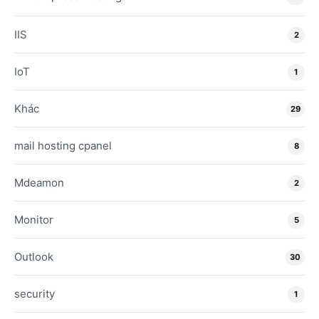
IIS
2
IoT
1
Khác
29
mail hosting cpanel
8
Mdeamon
2
Monitor
5
Outlook
30
security
1