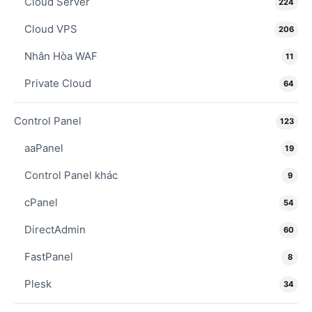
Cloud Server
224
Cloud VPS
206
Nhân Hòa WAF
11
Private Cloud
64
Control Panel
123
aaPanel
19
Control Panel khác
9
cPanel
54
DirectAdmin
60
FastPanel
8
Plesk
34