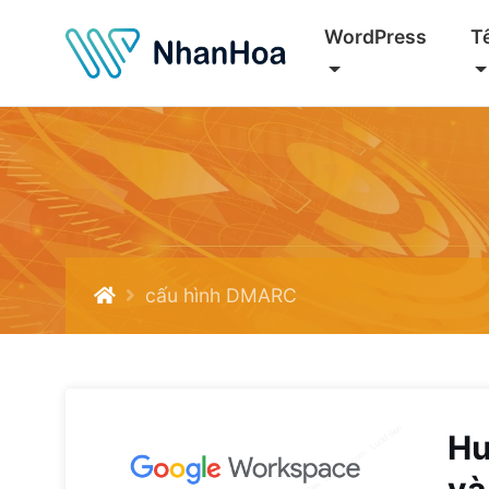
WordPress
T
cấu hình DMARC
Hư