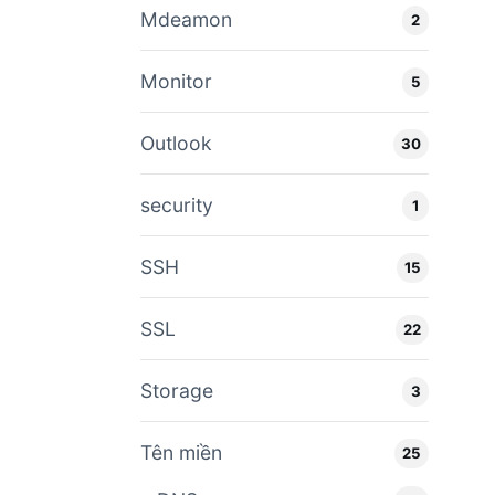
Mdeamon
2
Monitor
5
Outlook
30
security
1
SSH
15
SSL
22
Storage
3
Tên miền
25