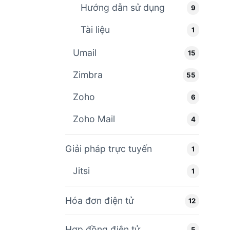
Hướng dẫn sử dụng
9
Tài liệu
1
Umail
15
Zimbra
55
Zoho
6
Zoho Mail
4
Giải pháp trực tuyến
1
Jitsi
1
Hóa đơn điện tử
12
Hợp đồng điện tử
5