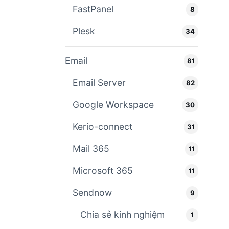
FastPanel
8
Plesk
34
Email
81
Email Server
82
Google Workspace
30
Kerio-connect
31
Mail 365
11
Microsoft 365
11
Sendnow
9
Chia sẻ kinh nghiệm
1