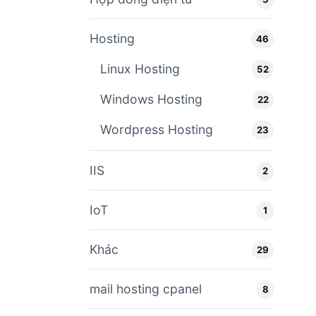
Hosting
46
Linux Hosting
52
Windows Hosting
22
Wordpress Hosting
23
IIS
2
IoT
1
Khác
29
mail hosting cpanel
8