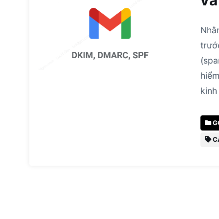
và
Nhằm
trướ
(spa
hiểm
kinh
G
C