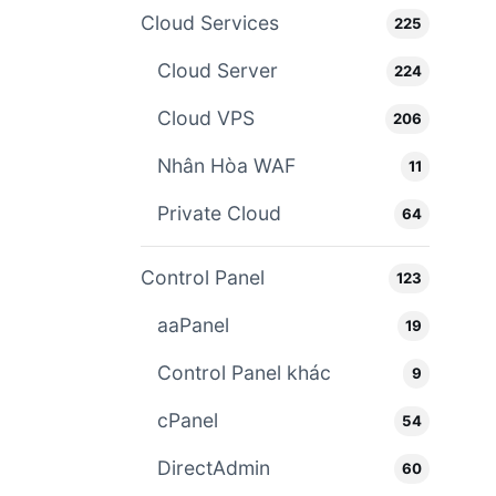
Cloud Services
225
Cloud Server
224
Cloud VPS
206
Nhân Hòa WAF
11
Private Cloud
64
Control Panel
123
aaPanel
19
Control Panel khác
9
cPanel
54
DirectAdmin
60