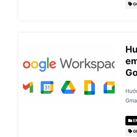
G
Hư
em
Go
Hướn
Gmai
E
G