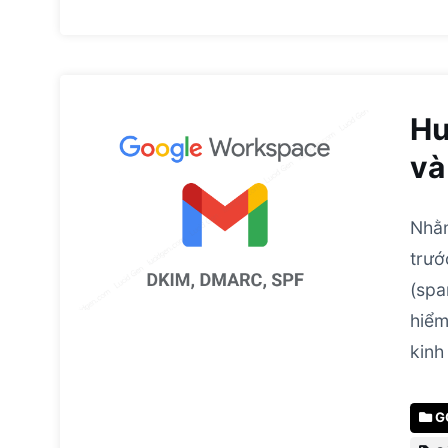
Hư
và
Nhằm
trướ
(spa
hiểm
kinh
G