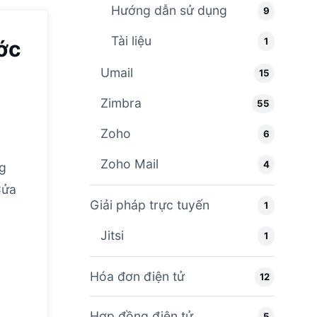
Hướng dẫn sử dụng
9
Tài liệu
1
ớc
Umail
15
Zimbra
55
Zoho
6
Zoho Mail
4
ng
Cửa
Giải pháp trực tuyến
1
Jitsi
1
Hóa đơn điện tử
12
Hợp đồng điện tử
5