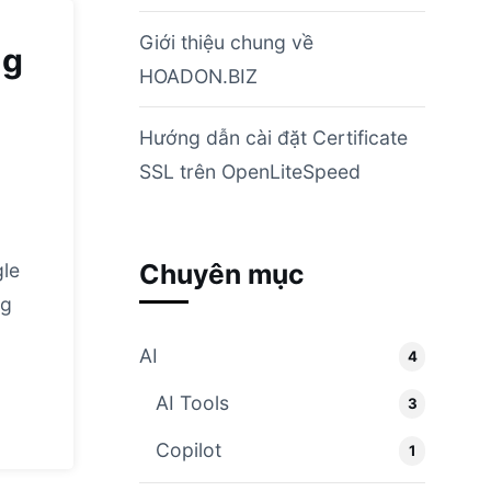
Giới thiệu chung về
ng
HOADON.BIZ
Hướng dẫn cài đặt Certificate
SSL trên OpenLiteSpeed
Chuyên mục
gle
ng
AI
4
AI Tools
3
Copilot
1