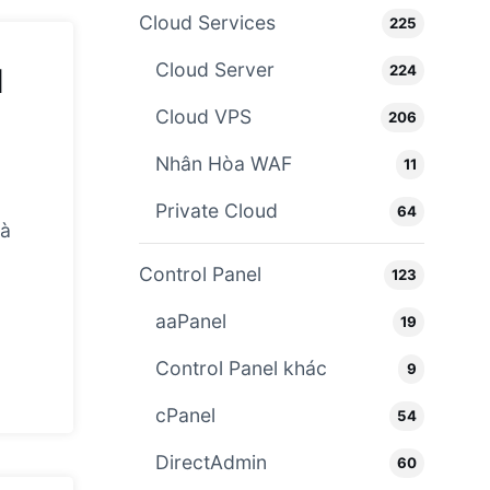
Cloud Services
225
Cloud Server
224
l
Cloud VPS
206
Nhân Hòa WAF
11
Private Cloud
64
hà
Control Panel
123
aaPanel
19
Control Panel khác
9
cPanel
54
DirectAdmin
60