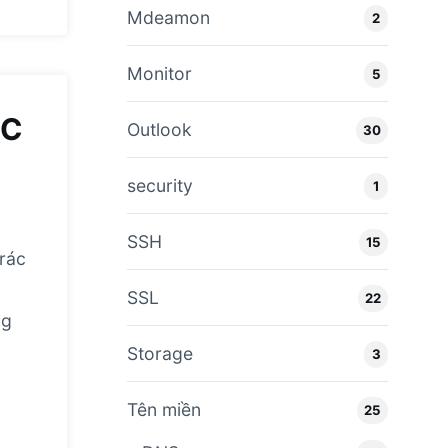
Mdeamon
2
Monitor
5
RC
Outlook
30
security
1
SSH
15
 rác
SSL
22
ng
Storage
3
Tên miền
25