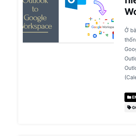
fi
W
Ở bà
thốn
Goog
Outl
Outl
(Cal
E
G