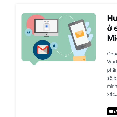
Hư
ở 
Mi
Goog
Work
phần
sổ b
minh
xác
E