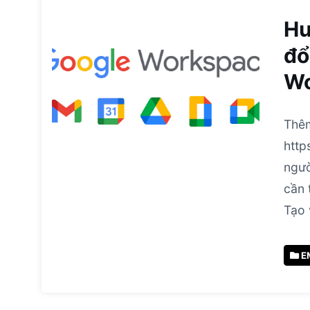
Hư
đổ
Wo
Thêm
http
ngườ
cần 
Tạo 
E