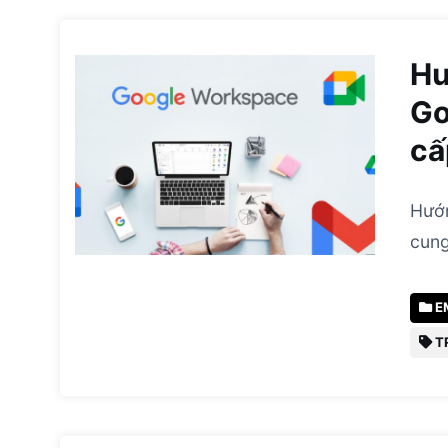
Hư
Go
cấ
Hướn
cung
E
T