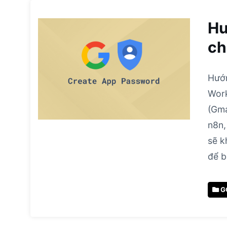
Hư
ch
Hướn
Work
(Gma
n8n,
sẽ k
để 
G