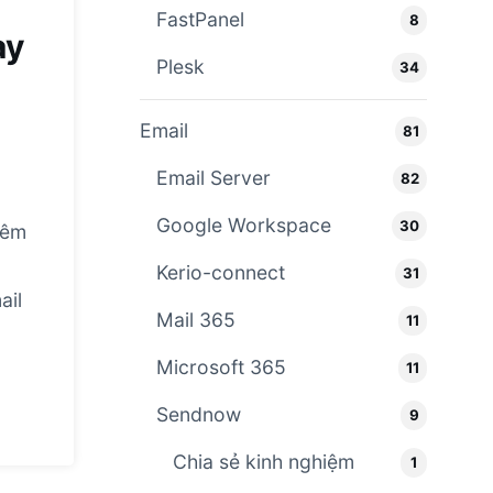
FastPanel
8
ay
Plesk
34
Email
81
Email Server
82
Google Workspace
30
hêm
Kerio-connect
31
ail
Mail 365
11
Microsoft 365
11
Sendnow
9
Chia sẻ kinh nghiệm
1