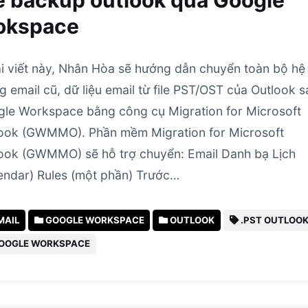
le backup outlook qua Google
okspace
i viết này, Nhân Hòa sẽ hướng dẫn chuyển toàn bộ hệ
g email cũ, dữ liệu email từ file PST/OST của Outlook 
le Workspace bằng công cụ Migration for Microsoft
ook (GWMMO). Phần mềm Migration for Microsoft
ook (GWMMO) sẽ hỗ trợ chuyển: Email Danh bạ Lịch
endar) Rules (một phần) Trước…
MAIL
GOOGLE WORKSPACE
OUTLOOK
.PST OUTLOO
OOGLE WORKSPACE