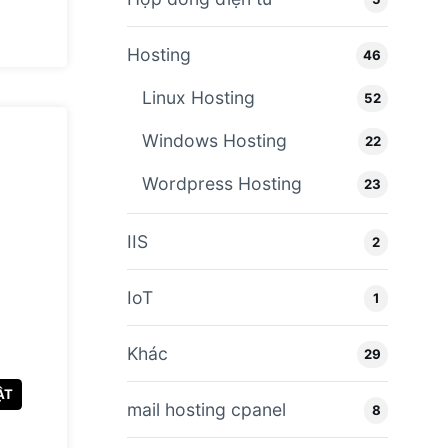
Hosting
46
Linux Hosting
52
Windows Hosting
22
Wordpress Hosting
23
IIS
2
IoT
1
Khác
29
ẬT
mail hosting cpanel
8