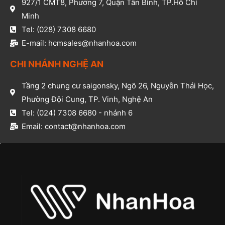
927/1 CMT8, Phường 7, Quận Tân Bình, TP.Hồ Chí
Minh​
Tel: (028) 7308 6680​
E-mail: hcmsales@nhanhoa.com​
CHI NHÁNH NGHỆ AN​
Tầng 2 chung cư saigonsky, Ngõ 26, Nguyễn Thái Học,
Phường Đội Cung, TP. Vinh, Nghệ An​
Tel: (024) 7308 6680 - nhánh 6​
Email: contact@nhanhoa.com​