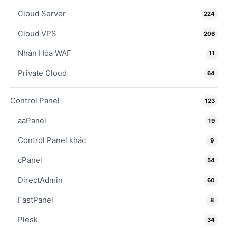
Cloud Server
224
Cloud VPS
206
Nhân Hòa WAF
11
Private Cloud
64
Control Panel
123
aaPanel
19
Control Panel khác
9
cPanel
54
DirectAdmin
60
FastPanel
8
Plesk
34