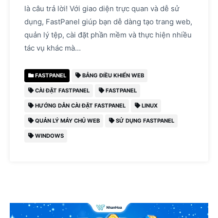
là câu trả lời! Với giao diện trực quan và dễ sử
dụng, FastPanel giúp bạn dễ dàng tạo trang web,
quản lý tệp, cài đặt phần mềm và thực hiện nhiều
tác vụ khác mà…
FASTPANEL
BẢNG ĐIỀU KHIỂN WEB
CÀI ĐẶT FASTPANEL
FASTPANEL
HƯỚNG DẪN CÀI ĐẶT FASTPANEL
LINUX
QUẢN LÝ MÁY CHỦ WEB
SỬ DỤNG FASTPANEL
WINDOWS