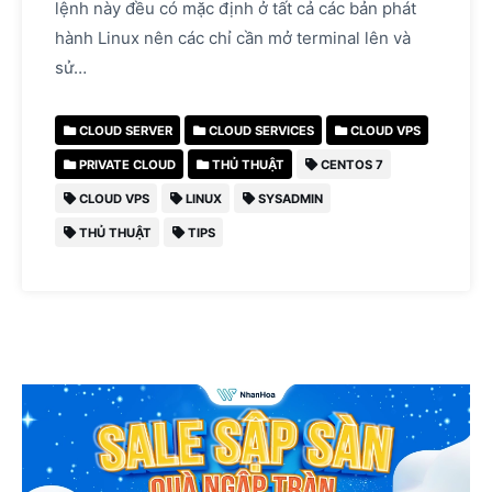
lệnh này đều có mặc định ở tất cả các bản phát
hành Linux nên các chỉ cần mở terminal lên và
sử…
CLOUD SERVER
CLOUD SERVICES
CLOUD VPS
PRIVATE CLOUD
THỦ THUẬT
CENTOS 7
CLOUD VPS
LINUX
SYSADMIN
THỦ THUẬT
TIPS