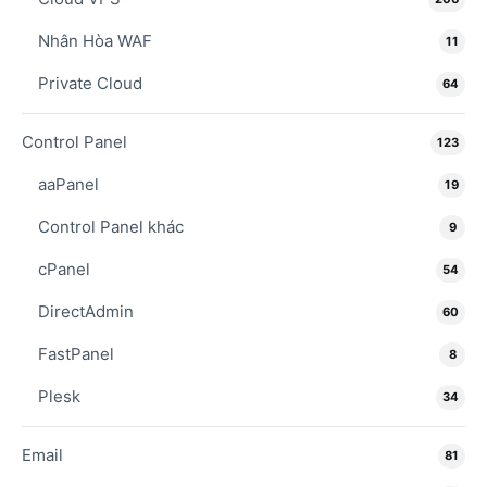
Nhân Hòa WAF
11
Private Cloud
64
Control Panel
123
aaPanel
19
Control Panel khác
9
cPanel
54
DirectAdmin
60
FastPanel
8
Plesk
34
Email
81