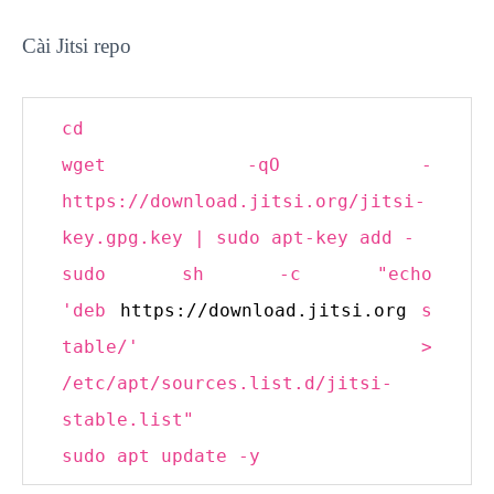
Cài Jitsi repo
cd
wget -qO -
https:
//download.jitsi.org/jitsi-
key.gpg.key | sudo apt-key add -
sudo sh -c
"echo
'deb
https://download.jitsi.org
s
table/' >
/etc/apt/sources.list.d/jitsi-
stable.list"
sudo apt update -y