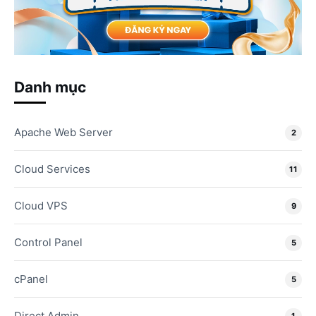
Danh mục
Apache Web Server
2
Cloud Services
11
Cloud VPS
9
Control Panel
5
cPanel
5
Direct Admin
1