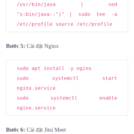
/usr/bin/java | sed
"
s:bin/java::
")"
| sudo tee -a
/etc/profile source /etc/profile
Bước 5:
Cài đặt Nginx
sudo apt install -y nginx
sudo systemctl start
nginx.service
sudo systemctl enable
nginx.service
Bước 6:
Cài đặt Jitsi Meet