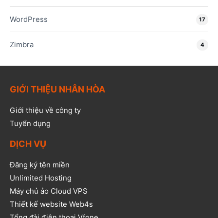
WordPress
17
Zimbra
4
GIỚI THIỆU NHÂN HÒA
Giới thiệu về công ty
Tuyển dụng
DỊCH VỤ
Đăng ký tên miền
Unlimited Hosting
Máy chủ ảo Cloud VPS
Thiết kế website Web4s
Tổng đài điện thoại Vfone