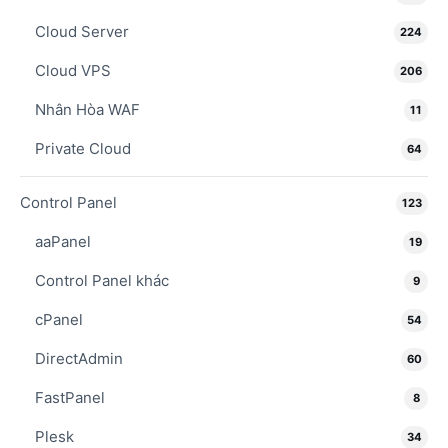
Cloud Server
224
Cloud VPS
206
Nhân Hòa WAF
11
Private Cloud
64
Control Panel
123
aaPanel
19
Control Panel khác
9
cPanel
54
DirectAdmin
60
FastPanel
8
Plesk
34