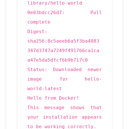
library
/hello-world
0e03bdcc26d7: Pull
complete
Digest:
sha256:8c5aeeb6a5f3ba4883
347d3747a7249f491766ca1ca
a47e5da5dfcf6b9b717c0
Status: Downloaded newer
image
for
hello-
world:latest
Hello from Docker!
This message shows that
your installation appears
to be working correctly.