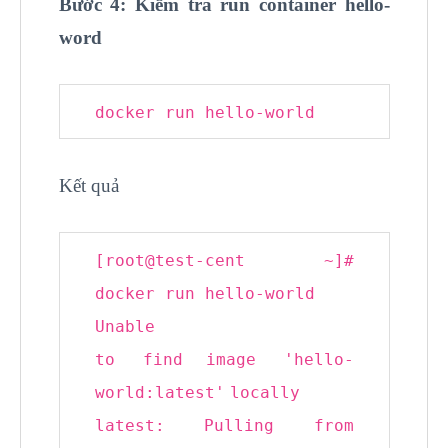
Bước 4: Kiểm tra run container hello-
word
docker run hello-world
Kết quả
[root@
test
-cent ~]
#
docker run hello-world
Unable
to
find
image
'hello-
world:latest'
locally
latest: Pulling from