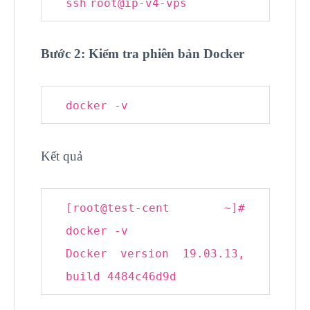
ssh
root@ip-v4-vps
Bước 2: Kiểm tra phiên bản Docker
docker -
v
Kết quả
[root@
test
-cent ~]
#
docker -v
Docker version 19.03.13,
build 4484c46d9d