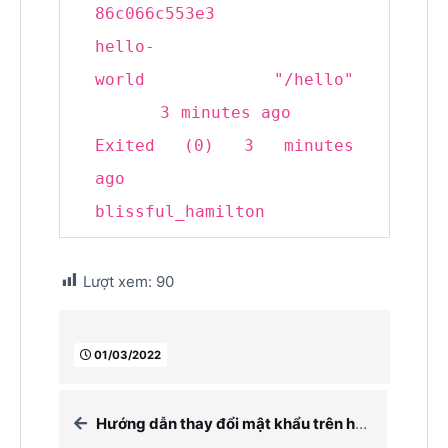
86c066c553e3
hello-
world
"/hello"
3 minutes ago
Exited (0) 3 minutes
ago
blissful_hamilton
Lượt xem:
90
01/03/2022
Hướng dẫn thay đổi mật khẩu trên hệ thống Hoadon.biz