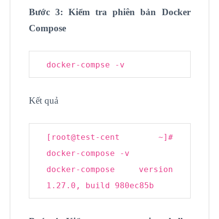
Bước 3: Kiểm tra phiên bản Docker
Compose
docker-compse -
v
Kết quả
[root@
test
-cent ~]
#
docker-compose -v
docker-compose version
1.27.0, build 980ec85b