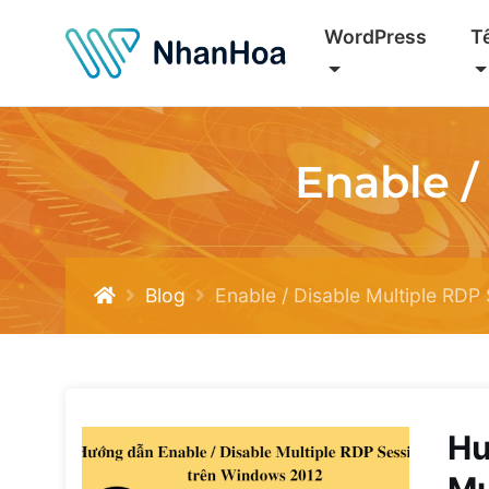
WordPress
T
Enable /
Blog
Enable / Disable Multiple RDP
Hư