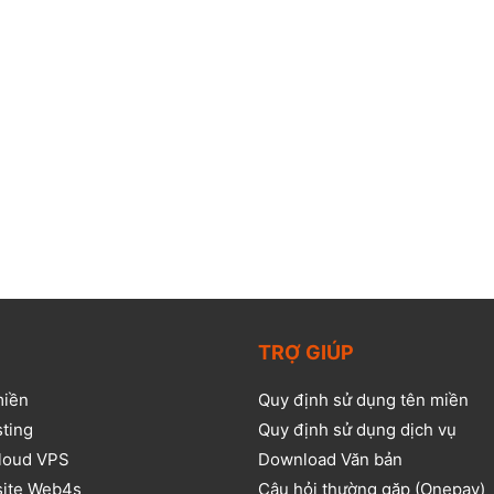
TRỢ GIÚP
miền
Quy định sử dụng tên miền
sting
Quy định sử dụng dịch vụ
loud VPS
Download Văn bản
site Web4s
Câu hỏi thường gặp (Onepay)