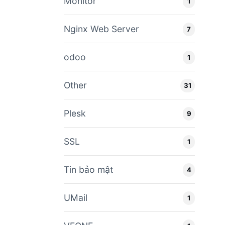
Monitor
1
Nginx Web Server
7
odoo
1
Other
31
Plesk
9
SSL
1
Tin bảo mật
4
UMail
1