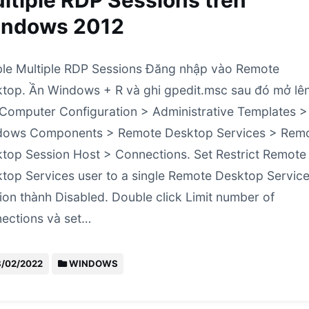
ltiple RDP Sessions trên
ndows 2012
le Multiple RDP Sessions Đăng nhập vào Remote
top. Ần Windows + R và ghi gpedit.msc sau đó mở lên
Computer Configuration > Administrative Templates >
dows Components > Remote Desktop Services > Rem
top Session Host > Connections. Set Restrict Remote
top Services user to a single Remote Desktop Servic
ion thành Disabled. Double click Limit number of
ections và set…
8/02/2022
WINDOWS