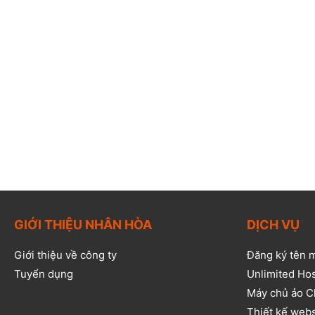
GIỚI THIỆU NHÂN HÒA
DỊCH VỤ
Giới thiệu về công ty
Đăng ký tên 
Tuyển dụng
Unlimited Ho
Máy chủ ảo C
Thiết kế web