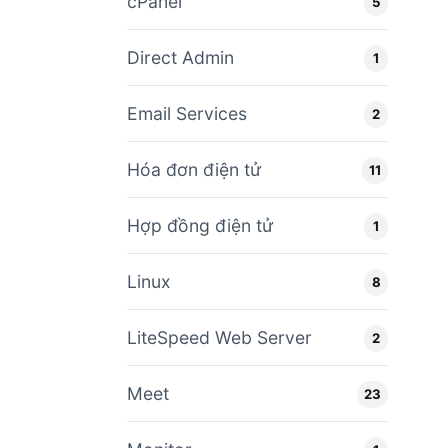
cPanel
5
Direct Admin
1
Email Services
2
Hóa đơn điện tử
11
Hợp đồng điện tử
1
Linux
8
LiteSpeed Web Server
2
Meet
23