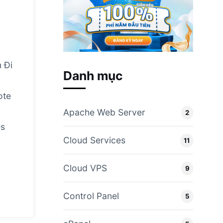
 Đi
Danh mục
ote
Apache Web Server
2
es
Cloud Services
11
Cloud VPS
9
Control Panel
5