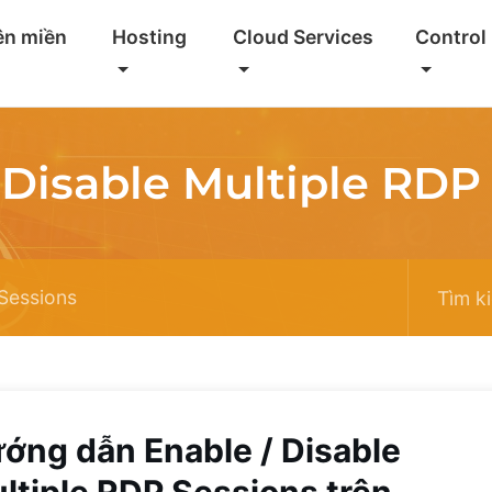
ên miền
Hosting
Cloud Services
Control
 Disable Multiple RDP
 Sessions
ớng dẫn Enable / Disable