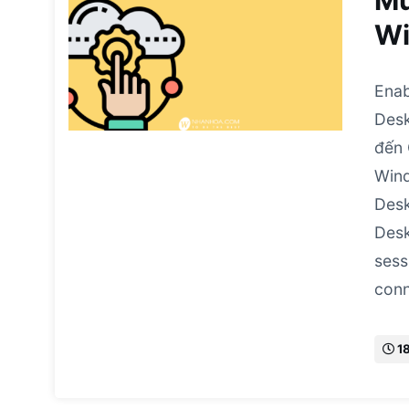
Mu
Wi
Enab
Desk
đến 
Win
Desk
Desk
sess
conn
1