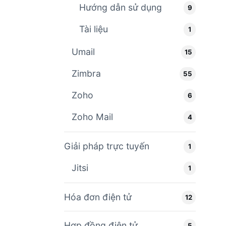
Hướng dẫn sử dụng
9
Tài liệu
1
Umail
15
Zimbra
55
Zoho
6
Zoho Mail
4
Giải pháp trực tuyến
1
Jitsi
1
Hóa đơn điện tử
12
Hợp đồng điện tử
5