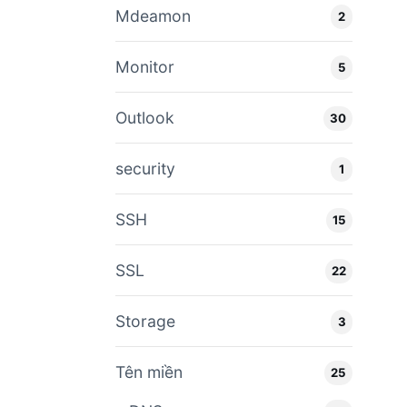
Mdeamon
2
Monitor
5
Outlook
30
security
1
SSH
15
SSL
22
Storage
3
Tên miền
25