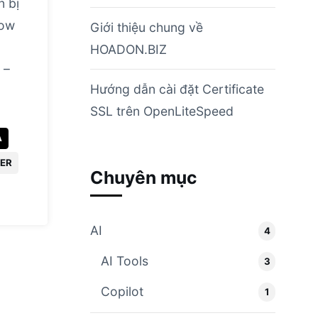
n bị
dow
Giới thiệu chung về
HOADON.BIZ
 –
Hướng dẫn cài đặt Certificate
SSL trên OpenLiteSpeed
A
ER
Chuyên mục
AI
4
AI Tools
3
Copilot
1