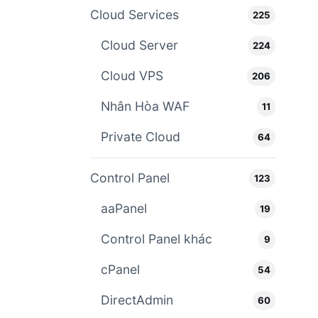
Cloud Services
225
Cloud Server
224
Cloud VPS
206
Nhân Hòa WAF
11
Private Cloud
64
Control Panel
123
aaPanel
19
Control Panel khác
9
cPanel
54
DirectAdmin
60