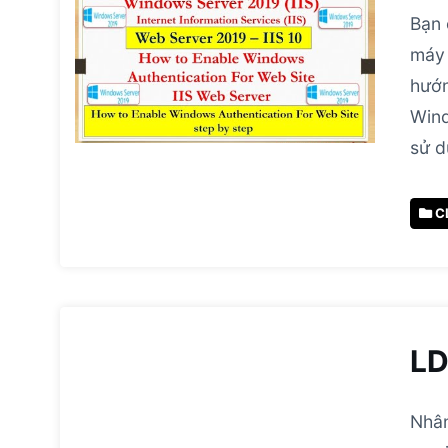
Bạn 
máy 
hướn
Win
sử d
C
LD
Nhân