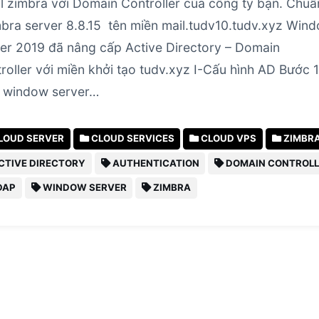
l zimbra với Domain Controller của công ty bạn. Chuẩ
mbra server 8.8.15 tên miền mail.tudv10.tudv.xyz Win
er 2019 đã nâng cấp Active Directory – Domain
roller với miền khởi tạo tudv.xyz I-Cấu hình AD Bước 1
 window server…
LOUD SERVER
CLOUD SERVICES
CLOUD VPS
ZIMBR
CTIVE DIRECTORY
AUTHENTICATION
DOMAIN CONTROLL
DAP
WINDOW SERVER
ZIMBRA