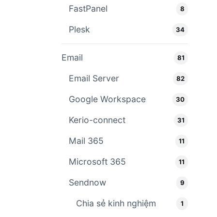
FastPanel
8
Plesk
34
Email
81
Email Server
82
Google Workspace
30
Kerio-connect
31
Mail 365
11
Microsoft 365
11
Sendnow
9
Chia sẻ kinh nghiệm
1