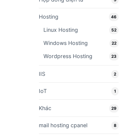
Hosting
46
Linux Hosting
52
Windows Hosting
22
Wordpress Hosting
23
IIS
2
IoT
1
Khác
29
mail hosting cpanel
8