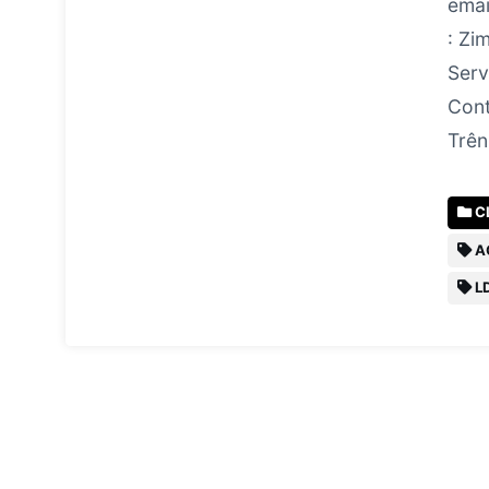
emai
: Zi
Serv
Cont
Trên
C
A
L