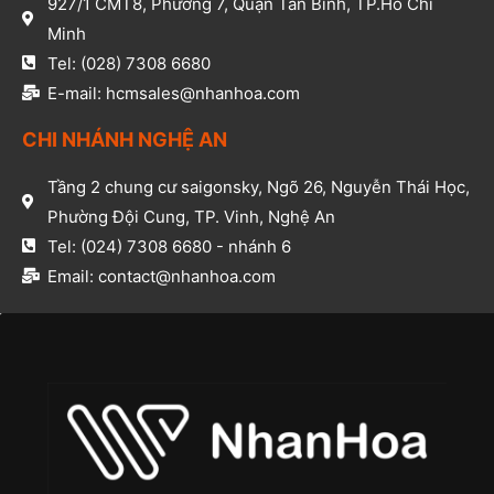
927/1 CMT8, Phường 7, Quận Tân Bình, TP.Hồ Chí
Minh​
Tel: (028) 7308 6680​
E-mail: hcmsales@nhanhoa.com​
CHI NHÁNH NGHỆ AN​
Tầng 2 chung cư saigonsky, Ngõ 26, Nguyễn Thái Học,
Phường Đội Cung, TP. Vinh, Nghệ An​
Tel: (024) 7308 6680 - nhánh 6​
Email: contact@nhanhoa.com​