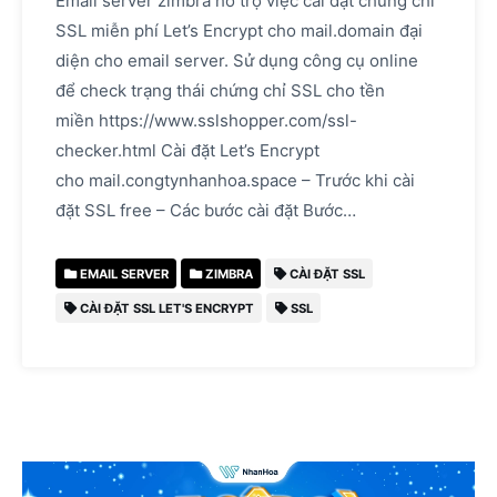
Email server zimbra hỗ trợ việc cài đặt chứng chỉ
SSL miễn phí Let’s Encrypt cho mail.domain đại
diện cho email server. Sử dụng công cụ online
để check trạng thái chứng chỉ SSL cho tền
miền https://www.sslshopper.com/ssl-
checker.html Cài đặt Let’s Encrypt
cho mail.congtynhanhoa.space – Trước khi cài
đặt SSL free – Các bước cài đặt Bước…
EMAIL SERVER
ZIMBRA
CÀI ĐẶT SSL
CÀI ĐẶT SSL LET'S ENCRYPT
SSL