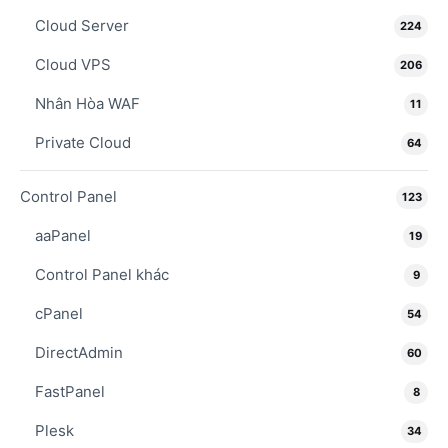
Cloud Server
224
Cloud VPS
206
Nhân Hòa WAF
11
Private Cloud
64
Control Panel
123
aaPanel
19
Control Panel khác
9
cPanel
54
DirectAdmin
60
FastPanel
8
Plesk
34