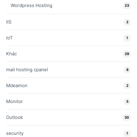
Wordpress Hosting
23
IIS
2
IoT
1
Khác
29
mail hosting cpanel
8
Mdeamon
2
Monitor
5
Outlook
30
security
1