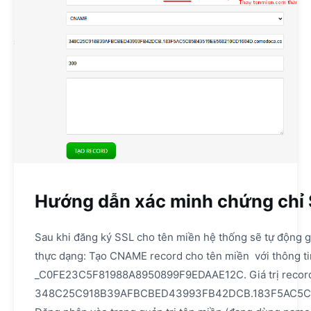
Hướng dẫn xác minh chứng chỉ
Sau khi đăng ký SSL cho tên miền hệ thống sẽ tự động 
thực dạng: Tạo CNAME record cho tên miền với thông ti
_C0FE23C5F81988A8950899F9EDAAE12C. Giá trị recor
348C25C918B39AFBCBED43993FB42DCB.183F5AC5C8