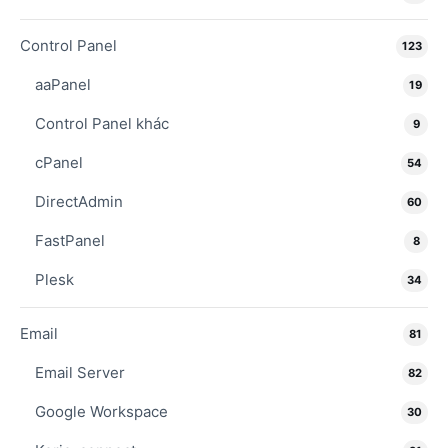
Control Panel
123
aaPanel
19
Control Panel khác
9
cPanel
54
DirectAdmin
60
FastPanel
8
Plesk
34
Email
81
Email Server
82
Google Workspace
30