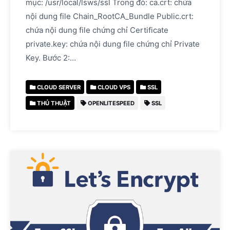
mục: /usr/local/lsws/ssl Trong đó: ca.crt: chứa
nội dung file Chain_RootCA_Bundle Public.crt:
chứa nội dung file chứng chỉ Certificate
private.key: chứa nội dung file chứng chỉ Private
Key. Bước 2:…
CLOUD SERVER
CLOUD VPS
SSL
THỦ THUẬT
OPENLITESPEED
SSL