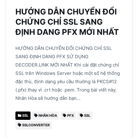
HƯỚNG DẪN CHUYỂN ĐỔI
CHỨNG CHỈ SSL SANG
ĐỊNH DANG PFX MỚI NHẤT
HƯỚNG DẪN CHUYỂN ĐỔI CHỨNG CHỈ SSL
SANG ĐỊNH DANG PFX SỬ DỤNG
DECODER.LINK MỚI NHẤT Khi cài đặt chứng chỉ
SSL trên Windows Server hoặc một số hệ thống
đặc thù, định dạng yêu cầu thường là PKCS#12
(.pfx) thay vì .crt hoặc .pem. Trong bài viết này,
Nhân Hòa sẽ hướng dẫn bạn…
SSL
NHÂN HÒA
PFX
SSL
SSLCONVERTER