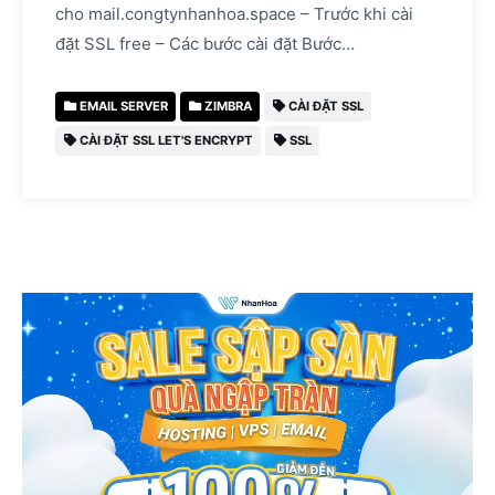
cho mail.congtynhanhoa.space – Trước khi cài
đặt SSL free – Các bước cài đặt Bước…
EMAIL SERVER
ZIMBRA
CÀI ĐẶT SSL
CÀI ĐẶT SSL LET'S ENCRYPT
SSL