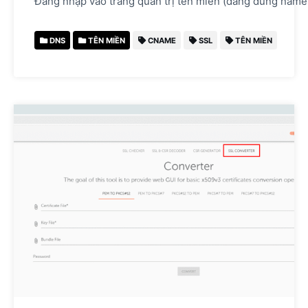
Đăng nhập vào trang quản trị tên miền (đang dùng name
DNS
TÊN MIỀN
CNAME
SSL
TÊN MIỀN