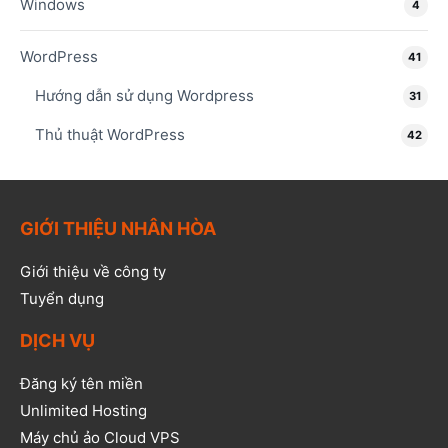
Windows
4
WordPress
41
Hướng dẫn sử dụng Wordpress
31
Thủ thuật WordPress
42
GIỚI THIỆU NHÂN HÒA
Giới thiệu về công ty
Tuyển dụng
DỊCH VỤ
Đăng ký tên miền
Unlimited Hosting
Máy chủ ảo Cloud VPS