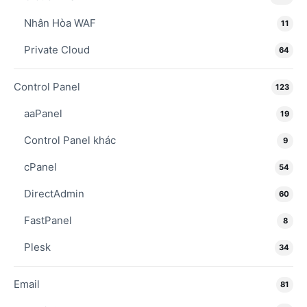
Nhân Hòa WAF
11
Private Cloud
64
Control Panel
123
aaPanel
19
Control Panel khác
9
cPanel
54
DirectAdmin
60
FastPanel
8
Plesk
34
Email
81