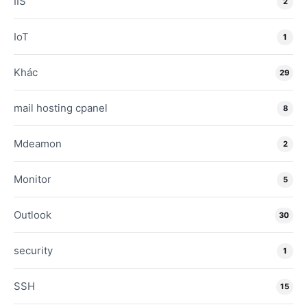
IIS
2
IoT
1
Khác
29
mail hosting cpanel
8
Mdeamon
2
Monitor
5
Outlook
30
security
1
SSH
15