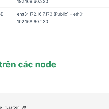
192.168.60.220
GB
ens3: 172.16.7.173 (Public) – eth0:
192.168.60.230
trên các node
p 
'
Listen 80
'