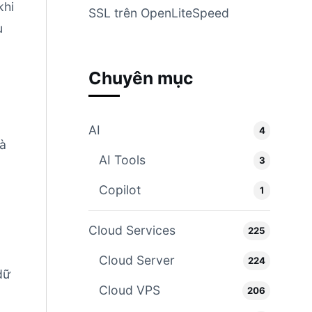
khi
SSL trên OpenLiteSpeed
u
Chuyên mục
AI
4
là
AI Tools
3
Copilot
1
Cloud Services
225
Cloud Server
224
dữ
Cloud VPS
206