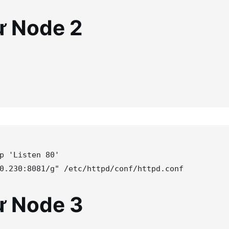
ừ Node 2
p 
'
Listen 80
'
0.230:8081/g
"
ừ Node 3