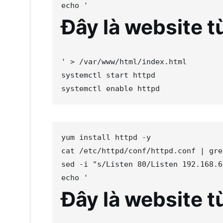
echo
'
Đây là website t
'
>
 /var/www/html/index.html

systemctl start httpd

systemctl 
enable
 httpd
yum install httpd -y

cat /etc/httpd/conf/httpd.conf 
|
 gre
sed -i 
"
s/Listen 80/Listen 192.168.6
echo
'
Đây là website t