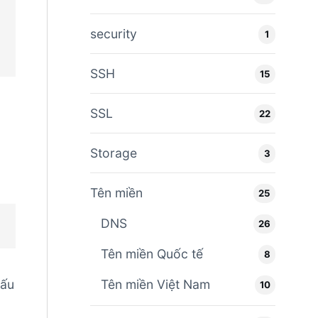
security
1
SSH
15
SSL
22
Storage
3
Tên miền
25
DNS
26
Tên miền Quốc tế
8
cấu
Tên miền Việt Nam
10