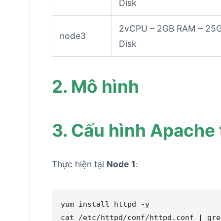
Disk
2vCPU – 2GB RAM – 25
node3
Disk
2. Mô hình
3. Cấu hình Apache 
Thực hiện tại
Node 1
:
yum install httpd -y

cat /etc/httpd/conf/httpd.conf 
|
 gre