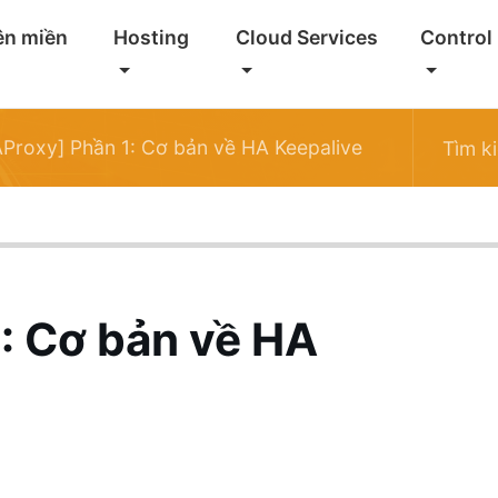
ên miền
Hosting
Cloud Services
Control
Proxy] Phần 1: Cơ bản về HA Keepalive
: Cơ bản về HA