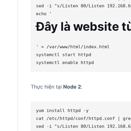
sed -i 
"
s/Listen 80/Listen 192.168.6
echo
'
Đây là website t
'
>
 /var/www/html/index.html

systemctl start httpd

systemctl 
enable
 httpd
Thực hiện tại
Node 2
:
yum install httpd -y

cat /etc/httpd/conf/httpd.conf 
|
 gre
sed -i 
"
s/Listen 80/Listen 192.168.6