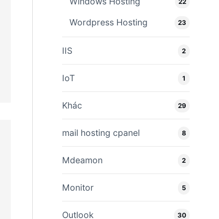
Windows Hosting
22
Wordpress Hosting
23
IIS
2
IoT
1
Khác
29
mail hosting cpanel
8
Mdeamon
2
Monitor
5
Outlook
30