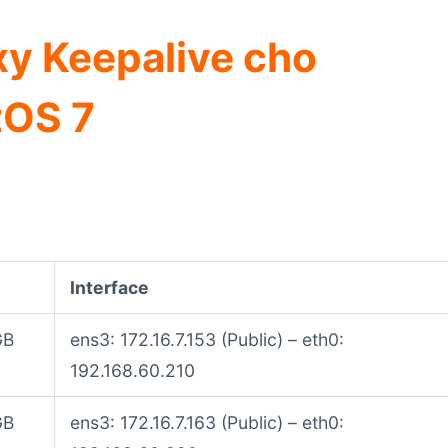
xy Keepalive cho
tOS 7
Interface
GB
ens3: 172.16.7.153 (Public) – eth0:
192.168.60.210
GB
ens3: 172.16.7.163 (Public) – eth0: