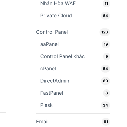
Nhân Hòa WAF
11
Private Cloud
64
Control Panel
123
aaPanel
19
Control Panel khác
9
cPanel
54
DirectAdmin
60
FastPanel
8
Plesk
34
Email
81