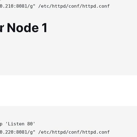
0.210:8081/g
"
ừ Node 1
p 
'
Listen 80
'
0.220:8081/g
"