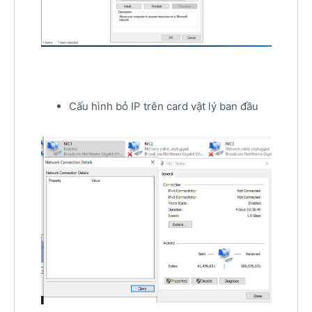
Cấu hình bỏ IP trên card vật lý ban đầu