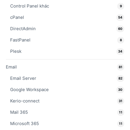
Control Panel khác
9
cPanel
54
DirectAdmin
60
FastPanel
8
Plesk
34
Email
81
Email Server
82
Google Workspace
30
Kerio-connect
31
Mail 365
11
Microsoft 365
11