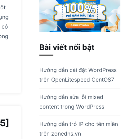
ột
dụng
 có
rong
Bài viết nổi bật
Hướng dẫn cài đặt WordPress
trên OpenLitespeed CentOS7
Hướng dẫn sửa lỗi mixed
content trong WordPress
5]
Hướng dẫn trỏ IP cho tên miền
trên zonedns.vn