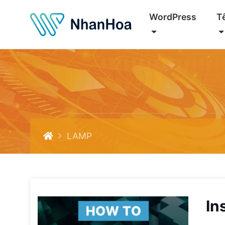
WordPress
T
LAMP
In