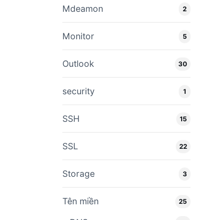
Mdeamon
2
Monitor
5
Outlook
30
security
1
SSH
15
SSL
22
Storage
3
Tên miền
25