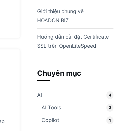
Giới thiệu chung về
HOADON.BIZ
Hướng dẫn cài đặt Certificate
SSL trên OpenLiteSpeed
Chuyên mục
AI
4
g
AI Tools
3
t
Copilot
1
eb