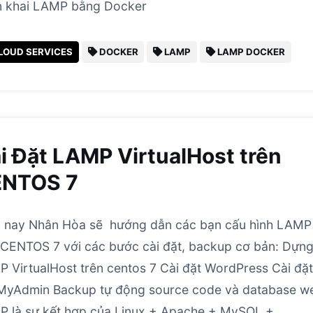
n khai LAMP bằng Docker
LOUD SERVICES
DOCKER
LAMP
LAMP DOCKER
i Đặt LAMP VirtualHost trên
NTOS 7
 nay Nhân Hòa sẽ hướng dẫn các bạn cấu hình LAMP
 CENTOS 7 với các bước cài đặt, backup cơ bản: Dựn
 VirtualHost trên centos 7 Cài đặt WordPress Cài đặ
MyAdmin Backup tự động source code và database w
 là sự kết hợp của Linux + Apache + MySQL +…