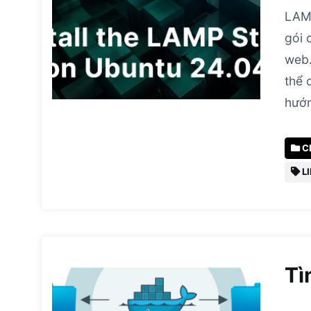
LAMP
gói 
web.
thể 
hướn
C
L
Tì