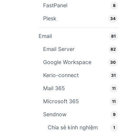
FastPanel
8
Plesk
34
Email
81
Email Server
82
Google Workspace
30
Kerio-connect
31
Mail 365
11
Microsoft 365
11
Sendnow
9
Chia sẻ kinh nghiệm
1