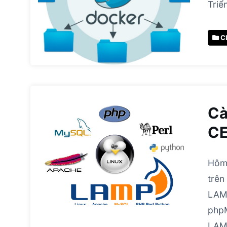
Triể
C
Cà
CE
Hôm
trên
LAMP
php
LAMP