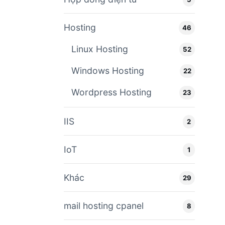
Hosting
46
Linux Hosting
52
Windows Hosting
22
Wordpress Hosting
23
IIS
2
IoT
1
Khác
29
mail hosting cpanel
8