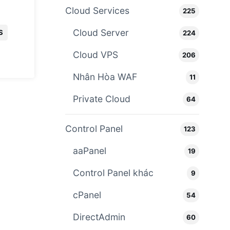
Cloud Services
225
Cloud Server
S
224
Cloud VPS
206
Nhân Hòa WAF
11
Private Cloud
64
Control Panel
123
aaPanel
19
Control Panel khác
9
cPanel
54
DirectAdmin
60