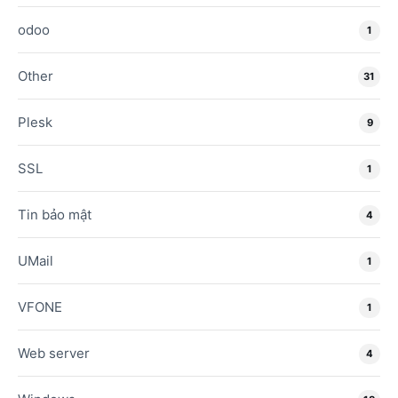
odoo
1
Other
31
Plesk
9
SSL
1
Tin bảo mật
4
UMail
1
VFONE
1
Web server
4