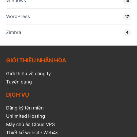
Windows
18
WordPress
17
Zimbra
4
GIỚI THIỆU NHÂN HÒA
Giới thiệu về công ty
Tuyển dụng
DỊCH VỤ
Đăng ký tên miền
Unlimited Hosting
Máy chủ ảo Cloud VPS
Thiết kế website Web4s